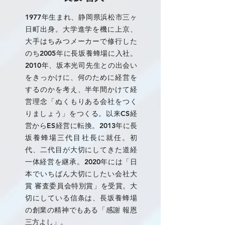
1977年生まれ、静岡県浜松市三ヶ
日町出身。大学進学を機に上京、
大手はちみつメーカーで修行した
のち2005年に長坂養蜂場に入社。
2010年、坂本光司先生との出会い
をきっかけに、何のために経営を
するのかを考え、半年間かけて経
営理念「ぬくもりある会社をつく
りましょう」をつくる。以来CS経
営からES経営に転換。2013年に長
坂養蜂場三代目社長に就任。初
代、二代目が大切にしてきた道経
一体経営を継承。2020年には「日
本でいちばん大切にしたい会社大
賞 審査委員会特別賞」を受賞。大
切にしている信条は、長坂養蜂場
の創業の精神でもある「感謝 報恩
三方よし」。