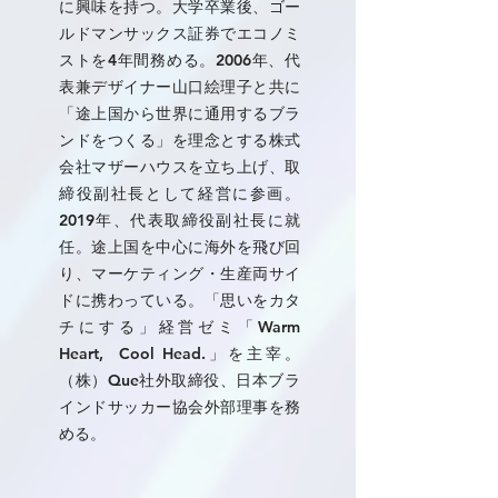
に興味を持つ。大学卒業後、ゴー
ルドマンサックス証券でエコノミ
ストを4年間務める。2006年、代
表兼デザイナー山口絵理子と共に
「途上国から世界に通用するブラ
ンドをつくる」を理念とする株式
会社マザーハウスを立ち上げ、取
締役副社長として経営に参画。
2019年、代表取締役副社長に就
任。途上国を中心に海外を飛び回
り、マーケティング・生産両サイ
ドに携わっている。「思いをカタ
チにする」経営ゼミ「Warm
Heart, Cool Head.」を主宰。
（株）Que社外取締役、日本ブラ
インドサッカー協会外部理事を務
める。