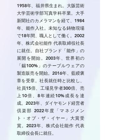
1958年、福井県生まれ。大阪芸術
大学芸術学部写真学科卒業。大手
新聞社のカメラマンを経て、1984
年、能作入社。未知なる鋳物現場
で18年間、職人として働く。2002
年、株式会社能作 代表取締役社長
に就任。自社ブランド「能作」の
展開を開始。2003年、世界初の
「錫100%」のテーブルウェアの
製造販売を開始。2016年、藍綬褒
章を受章。社長就任時と比較し、
社員15倍、工場見学者300倍、売
上10倍、8年連続10%成長を達
成。2023年、ダイヤモンド経営者
倶楽部 2022年度「マネジメン
ト・オブ・ザ・イヤー」大賞受
賞。2023年、株式会社能作 代表
取締役会長に就任。